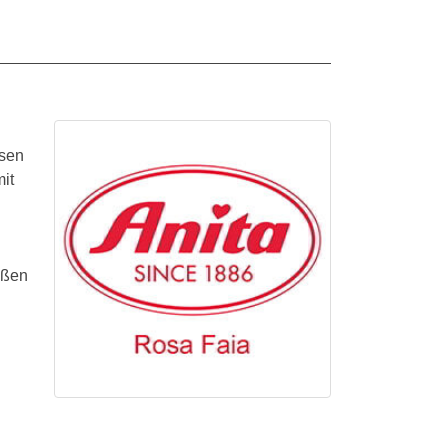
osen
it
ößen