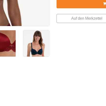
BH 80B
BH 85B
BH 90B
BH 95B
BH 100B
BH 105B
BH 110B
BH 115B
BH 120B
BH 125B
BH 130B
C Cup