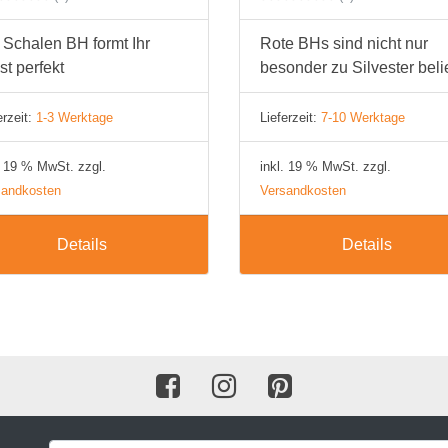
BH 80E
 Schalen BH formt Ihr
Rote BHs sind nicht nur
BH 85E
st perfekt
besonder zu Silvester beli
BH 90E
erzeit:
1-3 Werktage
Lieferzeit:
7-10 Werktage
BH 95E
. 19 % MwSt. zzgl.
inkl. 19 % MwSt. zzgl.
BH 100E
sandkosten
Versandkosten
BH 105E
Details
Details
BH 110E
BH 115E
BH 120E
BH 125E
BH 130E