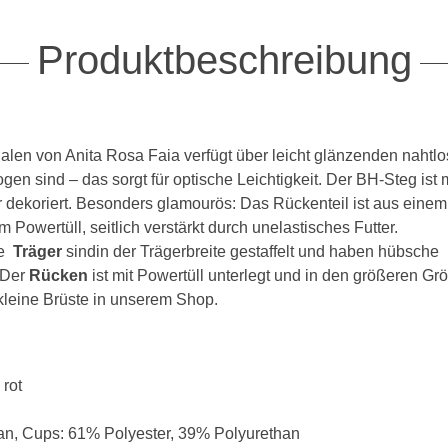
BH 65C
Produktbeschreibung
BH 70C
BH 75C
len von Anita Rosa Faia verfügt über leicht glänzenden nahtl
BH 80C
en sind – das sorgt für optische Leichtigkeit. Der BH-Steg ist m
BH 85C
 dekoriert. Besonders glamourös: Das Rückenteil ist aus einem
em Powertüll, seitlich verstärkt durch unelastisches Futter.
BH 90C
ie
Träger
sindin der Trägerbreite gestaffelt und haben hübsche
. Der
Rücken
ist mit Powertüll unterlegt und in den größeren Gr
BH 95C
 kleine Brüste in unserem Shop.
BH 100C
BH 105C
 rot
BH 110C
an, Cups: 61% Polyester, 39% Polyurethan
BH 115C