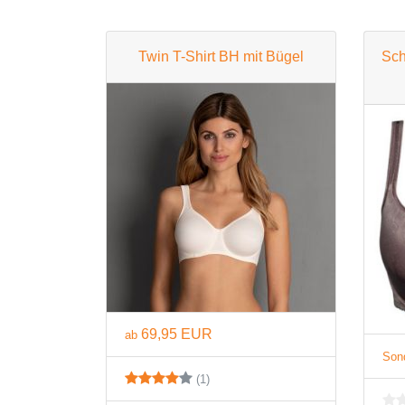
Twin T-Shirt BH mit Bügel
Sch
69,95 EUR
ab
Son
(1)