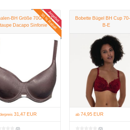
BH 100D
Angebot
30 % Rabatt
BH 105D
alen-BH Größe 70G Farbe
Bobette Bügel BH Cup 70
taupe Dacapo Sinfonie
B-E
BH 110D
BH 115D
BH 120D
BH 125D
BH 130D
E Cup
BH 65E
BH 70E
31,47 EUR
74,95 EUR
derpreis
ab
BH 75E
(0)
(0)