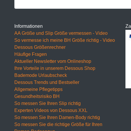
F Cup
BH 65F
BH 70F
Informationen
Za
AA Größe und Slip Größe vermessen - Video
BH 75F
So vermesse ich meine BH Größe richtig - Video
Dessous Größenrechner
BH 80F
Häufige Fragen
BH 85F
Aktueller Newsletter vom Onlineshop
Ihre Vorteile in unserem Dessous Shop
BH 90F
Bademode Urlaubscheck
Dessous Trends und Bestseller
BH 95F
Allgemeine Pflegetipps
BH 100F
Gesundheitsrisiko BH
So messen Sie Ihren Slip richtig
BH 105F
Experten Videos von Dessous XXL
So messen Sie Ihren Damen-Body richtig
BH 110F
So messen Sie die richtige Größe für Ihren
BH 115F