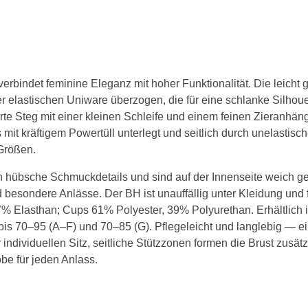
BH 120C
BH 125C
BH 130C
rbindet feminine Eleganz mit hoher Funktionalität. Die leicht
r elastischen Uniware überzogen, die für eine schlanke Silhou
D Cup
rte Steg mit einer kleinen Schleife und einem feinen Zieranhänge
BH 65D
mit kräftigem Powertüll unterlegt und seitlich durch unelastische
 Größen.
BH 70D
tzen hübsche Schmuckdetails und sind auf der Innenseite weich ge
BH 75D
d besondere Anlässe. Der BH ist unauffällig unter Kleidung und f
% Elasthan; Cups 61% Polyester, 39% Polyurethan. Erhältlich in
BH 80D
s 70–95 (A–F) und 70–85 (G). Pflegeleicht und langlebig — ein
BH 85D
 individuellen Sitz, seitliche Stützzonen formen die Brust zus
be für jeden Anlass.
BH 90D
BH 95D