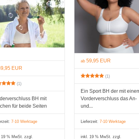
BH 65C
BH 70C
BH 75C
BH 80C
59,95 EUR
BH 85C
ab
89,95 EUR
BH 90C
(1)
(1)
BH 95C
Ein Sport BH der mit eine
BH 100C
derverschluss BH mit
Vorderverschluss das An-
chen für beide Seiten
und...
BH 105C
erzeit:
7-10 Werktage
Lieferzeit:
7-10 Werktage
BH 110C
BH 115C
. 19 % MwSt. zzgl.
inkl. 19 % MwSt. zzgl.