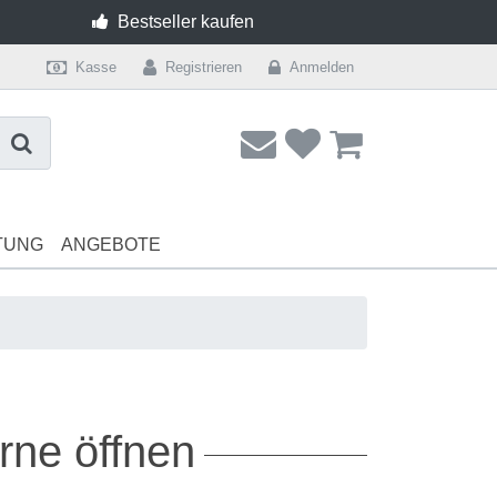
Bestseller kaufen
Kasse
Registrieren
Anmelden
TUNG
ANGEBOTE
Dessous
Lingerie
Shape Unter
rne öffnen
BH ohne Bügel AA Cup
Unterwäsche