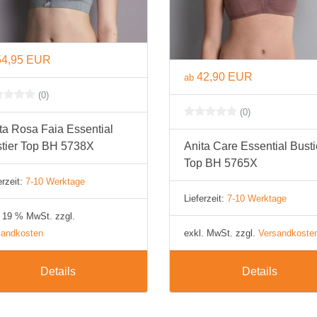
BH 100D
BH 105D
54,95 EUR
BH 110D
42,90 EUR
ab
(0)
BH 115D
(0)
BH 120D
ta Rosa Faia Essential
tier Top BH 5738X
Anita Care Essential Busti
BH 125D
Top BH 5765X
erzeit:
7-10 Werktage
BH 130D
Lieferzeit:
7-10 Werktage
E Cup
. 19 % MwSt. zzgl.
sandkosten
exkl. MwSt. zzgl.
Versandkoste
BH 65E
BH 70E
Details
Details
BH 75E