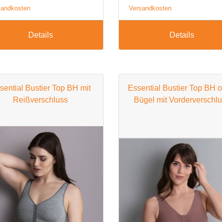
sandkosten
Versandkosten
BH 120C
BH 125C
Details
Details
BH 130C
D Cup
sential Bustier Top BH mit
Essential Bustier Top BH 
BH 65D
Reißverschluss
Bügel mit Vorderverschl
BH 70D
BH 75D
BH 80D
BH 85D
BH 90D
BH 95D