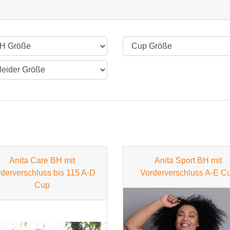
BH 80B
BH 85B
BH 90B
BH 95B
BH 100B
BH 105B
BH 110B
BH 115B
Anita Care BH mit
Anita Sport BH mit
BH 120B
derverschluss bis 115 A-D
Vorderverschluss A-E C
Cup
BH 125B
BH 130B
C Cup