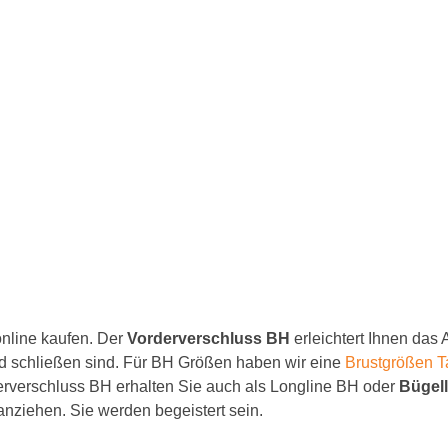
F Cup
BH 65F
BH 70F
BH 75F
BH 80F
BH 85F
BH 90F
BH 95F
BH 100F
nline kaufen. Der
Vorderverschluss
BH
erleichtert Ihnen das
 schließen sind. Für BH Größen haben wir eine
Brustgrößen T
BH 105F
erverschluss BH erhalten Sie auch als Longline BH oder
Bügel
BH 110F
 anziehen. Sie werden begeistert sein.
BH 115F