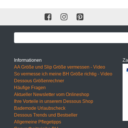
BH 65C
BH 70C
BH 75C
BH 80C
BH 85C
Informationen
Za
AA Größe und Slip Größe vermessen - Video
BH 90C
So vermesse ich meine BH Größe richtig - Video
BH 95C
Dessous Größenrechner
Häufige Fragen
BH 100C
Aktueller Newsletter vom Onlineshop
Ihre Vorteile in unserem Dessous Shop
BH 105C
Bademode Urlaubscheck
BH 110C
Dessous Trends und Bestseller
Allgemeine Pflegetipps
BH 115C