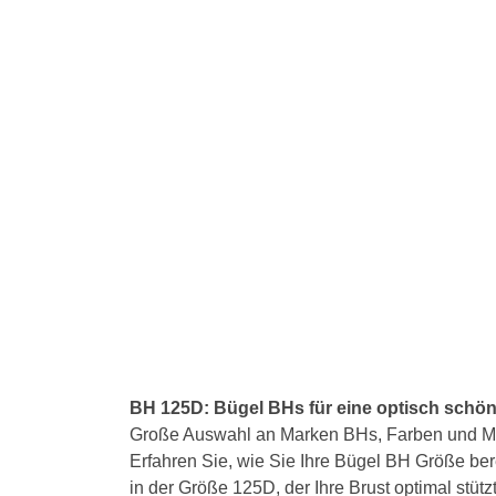
Joy
Still BH
Dacapo
J und K Cup
BH ohne Bügel 
Twin Art
MicroEnergen
Kreu
Lace
T-Shirt BH
Dreamgirl
L bis N Cup
Twin Shaper
Mylena
Long
Ros
Trägerlose BHs
Format Mieder
Safina
Sel
Vorderverschluss BH
Glamory
Sophia
Stru
Twin
BHs mit Bügel
Kunert
Stru
Twin
BHs ohne Bügel
Levante Strumpfmode
Twin
Lisca
Miss Perfect Shapewear
Miss Perfect Dessous / Alide
BH 125D: Bügel BHs für eine optisch schön
Naomi & Nicole
Große Auswahl an Marken BHs, Farben und Mode
Erfahren Sie, wie Sie Ihre Bügel BH Größe b
Nine X Lingerie
in der Größe 125D, der Ihre Brust optimal stüt