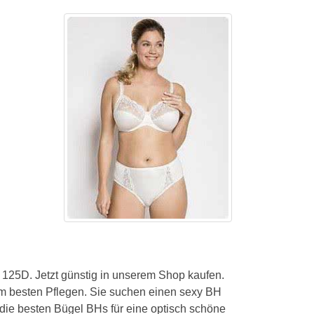
BH ohne Bügel A Cup
BH ohne Bügel B Cup
BH ohne Bügel C Cup
BH ohne Bügel D Cup
BH ohne Bügel E Cup
BH ohne Bügel F Cup
BH ohne Bügel G Cup
BH ohne Bügel H Cup
BH ohne Bügel I - N Cup
125D. Jetzt günstig in unserem Shop kaufen.
m besten Pflegen. Sie suchen einen sexy BH
e die besten Bügel BHs für eine optisch schöne