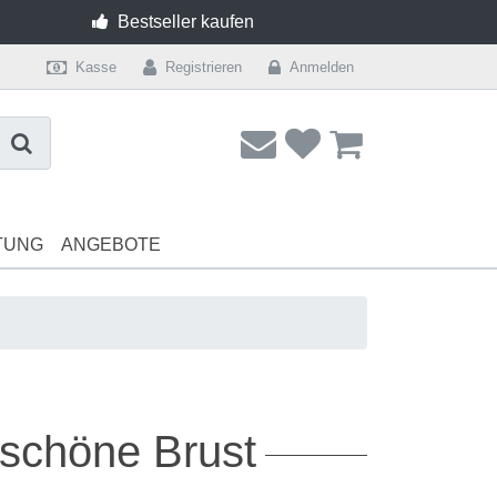
Bestseller kaufen
Kasse
Registrieren
Anmelden
TUNG
ANGEBOTE
Dessous
Lingerie
Shape Unter
 schöne Brust
BH ohne Bügel AA Cup
Unterwäsche