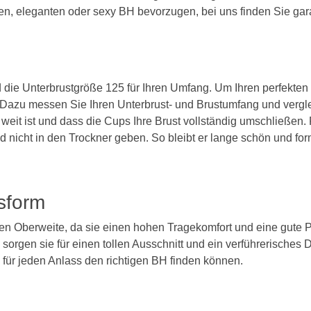
BH 80B
en, eleganten oder sexy BH bevorzugen, bei uns finden Sie gar
BH 85B
BH 90B
BH 95B
d die Unterbrustgröße 125 für Ihren Umfang. Um Ihren perfekten
 Dazu messen Sie Ihren Unterbrust- und Brustumfang und vergle
BH 100B
eit ist und dass die Cups Ihre Brust vollständig umschließen. 
icht in den Trockner geben. So bleibt er lange schön und form
BH 105B
BH 110B
sform
BH 115B
BH 120B
ßen Oberweite, da sie einen hohen Tragekomfort und eine gute 
orgen sie für einen tollen Ausschnitt und ein verführerisches 
BH 125B
 für jeden Anlass den richtigen BH finden können.
BH 130B
C Cup