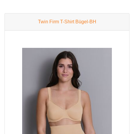
Twin Firm T-Shirt Bügel-BH