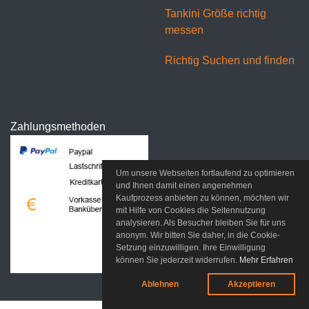
Tankini Größe richtig
messen
Richtig Suchen und finden
Zahlungsmethoden
Um unsere Webseiten fortlaufend zu optimieren
und Ihnen damit einen angenehmen
Kaufprozess anbieten zu können, möchten wir
mit Hilfe von Cookies die Seitennutzung
analysieren. Als Besucher bleiben Sie für uns
anonym. Wir bitten Sie daher, in die Cookie-
Setzung einzuwilligen. Ihre Einwilligung
können Sie jederzeit widerrufen.
Mehr Erfahren
Ablehnen
Akzeptieren