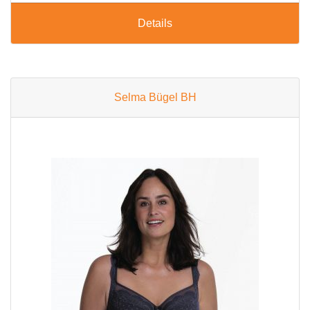
Details
Selma Bügel BH