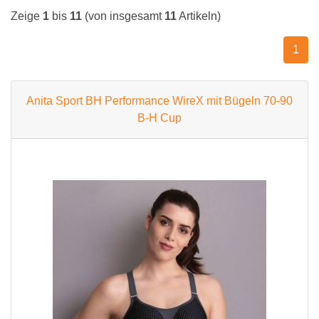
Zeige
1
bis
11
(von insgesamt
11
Artikeln)
1
Anita Sport BH Performance WireX mit Bügeln 70-90
B-H Cup