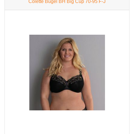
Colette Bügel BH Big Cup 70-95 F-J