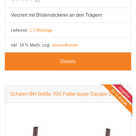
(0)
Verziert mit Blütenstickerei an den Trägern
Lieferzeit:
1-3 Werktage
inkl. 19 % MwSt. zzgl.
Versandkosten
Details
Angebot
30 % Rabatt
Schalen-BH Größe 70G Farbe taupe Dacapo Sinfonie