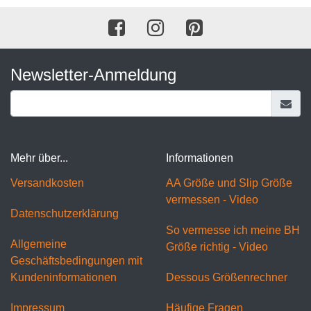
Newsletter-Anmeldung
Mehr über...
Informationen
Versandkosten
AA Größe und Slip Größe
vermessen - Video
Datenschutzerklärung
So vermesse ich meine BH
Allgemeine
Größe richtig - Video
Geschäftsbedingungen mit
Kundeninformationen
Dessous Größenrechner
Impressum
Häufige Fragen