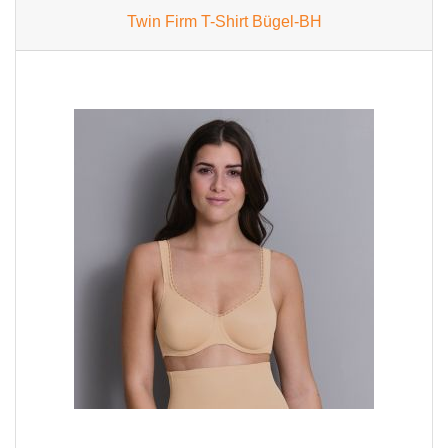
Twin Firm T-Shirt Bügel-BH