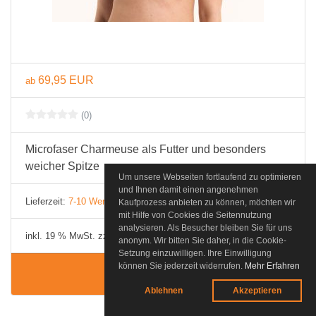
69,95 EUR
ab
(0)
Microfaser Charmeuse als Futter und besonders
weicher Spitze
Um unsere Webseiten fortlaufend zu optimieren
und Ihnen damit einen angenehmen
Lieferzeit:
7-10 Werktage
Kaufprozess anbieten zu können, möchten wir
mit Hilfe von Cookies die Seitennutzung
analysieren. Als Besucher bleiben Sie für uns
inkl. 19 % MwSt. zzgl.
Versandkosten
anonym. Wir bitten Sie daher, in die Cookie-
Setzung einzuwilligen. Ihre Einwilligung
können Sie jederzeit widerrufen.
Mehr Erfahren
Details
Ablehnen
Akzeptieren