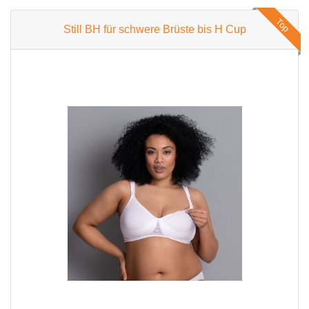
Top
Still BH für schwere Brüste bis H Cup