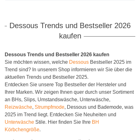
Still BH
Dacapo
J und K C
BH ohne B
Twin Art
MicroEne
T-Shirt BH
Dreamgirl
L bis N C
Twin Sha
Mylena
Dessous Trends und Bestseller 2026
Trägerlose BHs
Format Mieder
Safina
kaufen
Vorderverschluss BH
Glamory
Sophia
Dessous Trends und Bestseller 2026 kaufen
BHs mit Bügel
Kunert
Sie möchten wissen, welche
Dessous
Bestseller 2025 im
BHs ohne Bügel
Levante Strumpfmode
Trend sind? In unserem Shop informieren wir Sie über die
aktuellen Trends und Bestseller 2025.
Lisca
Entdecken Sie unsere Top Bestseller der Hersteler und
Ihrer Marken. Wir zeigen Ihnen quer durch unser Sortiment
Miss Perfect Shapewear
an BHs, Slips, Umstandswäsche, Unterwäsche,
Miss Perfect Dessous / Alide
Reizwäsche
,
Strumpfmode
, Dessous und Bademode, was
2025 im Trend liegt. Entdecken Sie Neuheiten und
Naomi & Nicole
Unterwäsche
Stile. Hier finden Sie Ihre
BH
Körbchengröße
.
Nine X Lingerie