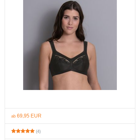
69,95 EUR
ab
(4)