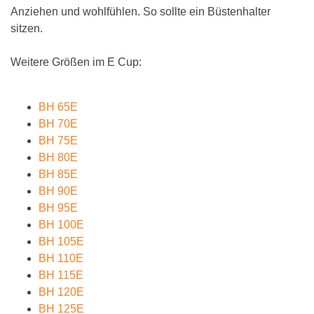
Anziehen und wohlfühlen. So sollte ein Büstenhalter
sitzen.
Weitere Größen im E Cup:
BH 65E
BH 70E
BH 75E
BH 80E
BH 85E
BH 90E
BH 95E
BH 100E
BH 105E
BH 110E
BH 115E
BH 120E
BH 125E