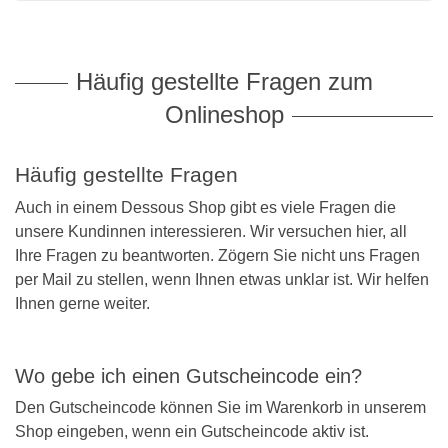
Still BH
Dacapo
J und K C
BH ohne B
Twin Art
MicroEne
T-Shirt BH
Dreamgirl
L bis N C
Twin Sha
Mylena
Häufig gestellte Fragen zum
Trägerlose BHs
Format Mieder
Safina
Onlineshop
Vorderverschluss BH
Glamory
Sophia
Häufig gestellte Fragen
BHs mit Bügel
Kunert
Auch in einem Dessous Shop gibt es viele Fragen die
BHs ohne Bügel
Levante Strumpfmode
unsere Kundinnen interessieren. Wir versuchen hier, all
Ihre Fragen zu beantworten. Zögern Sie nicht uns Fragen
Lisca
per Mail zu stellen, wenn Ihnen etwas unklar ist. Wir helfen
Miss Perfect Shapewear
Ihnen gerne weiter.
Miss Perfect Dessous / Alide
Wo gebe ich einen Gutscheincode ein?
Naomi & Nicole
Den Gutscheincode können Sie im Warenkorb in unserem
Nine X Lingerie
Shop eingeben, wenn ein Gutscheincode aktiv ist.