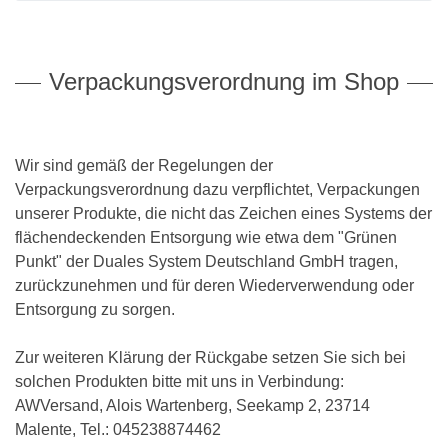
Still BH
Dacapo
J und K C
BH ohne B
Twin Art
MicroEne
T-Shirt BH
Dreamgirl
L bis N C
Twin Sha
Mylena
Verpackungsverordnung im Shop
Trägerlose BHs
Format Mieder
Safina
Vorderverschluss BH
Glamory
Sophia
Wir sind gemäß der Regelungen der
BHs mit Bügel
Kunert
Verpackungsverordnung dazu verpflichtet, Verpackungen
unserer Produkte, die nicht das Zeichen eines Systems der
BHs ohne Bügel
Levante Strumpfmode
flächendeckenden Entsorgung wie etwa dem "Grünen
Lisca
Punkt" der Duales System Deutschland GmbH tragen,
zurückzunehmen und für deren Wiederverwendung oder
Miss Perfect Shapewear
Entsorgung zu sorgen.
Miss Perfect Dessous / Alide
Zur weiteren Klärung der Rückgabe setzen Sie sich bei
Naomi & Nicole
solchen Produkten bitte mit uns in Verbindung:
AWVersand, Alois Wartenberg, Seekamp 2, 23714
Nine X Lingerie
Malente, Tel.: 045238874462