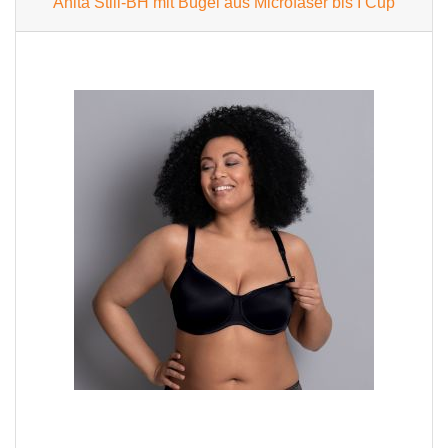
Anita Still-BH mit Bügel aus Microfaser bis I Cup