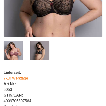
Lieferzeit:
7-10 Werktage
Art.Nr.:
5053
GTIN/EAN:
4009706397564