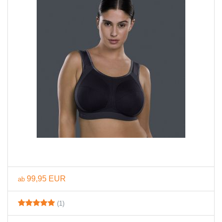
99,95 EUR
ab
(1)