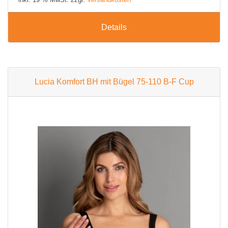
Details
Lucia Komfort BH mit Bügel 75-110 B-F Cup