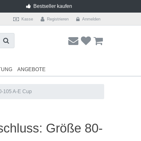
Bestseller kaufen
Kasse
Registrieren
Anmelden
TUNG
ANGEBOTE
0-105 A-E Cup
Dessous
Lingerie
Shape Unter
schluss: Größe 80-
BH ohne Bügel AA Cup
Unterwäsche