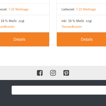
BH 80E
erzeit:
7-10 Werktage
Lieferzeit:
7-10 Werktage
BH 85E
. 19 % MwSt. zzgl.
inkl. 19 % MwSt. zzgl.
BH 90E
sandkosten
Versandkosten
BH 95E
Details
Details
BH 100E
BH 105E
BH 110E
BH 115E
BH 120E
BH 125E
BH 130E