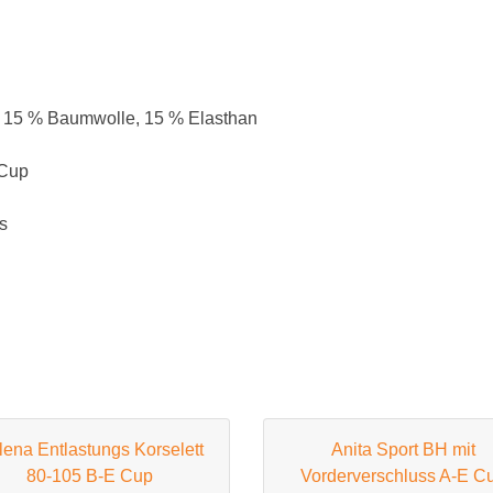
BH 120C
BH 125C
r, 15 % Baumwolle, 15 % Elasthan
BH 130C
D Cup
 Cup
BH 65D
s
BH 70D
BH 75D
BH 80D
BH 85D
BH 90D
lena Entlastungs Korselett
Anita Sport BH mit
BH 95D
80-105 B-E Cup
Vorderverschluss A-E C