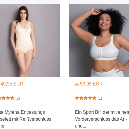
BH 100D
BH 105D
BH 110D
BH 115D
BH 120D
BH 125D
BH 130D
149,95 EUR
59,95 EUR
ab
E Cup
BH 65E
(2)
(1)
BH 70E
ta Mylena Entlastungs
Ein Sport BH der mit eine
selett mit Reißverschluss
Vorderverschluss das An-
BH 75E
ne
und...