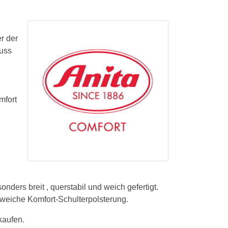
r der
luss
mfort
ders breit , querstabil und weich gefertigt.
 weiche Komfort-Schulterpolsterung.
kaufen.