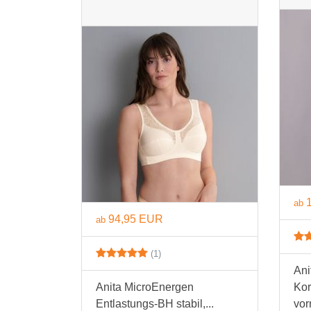
ab
94,95 EUR
ab
(1)
Ani
Anita MicroEnergen
Kor
Entlastungs-BH stabil,...
vor