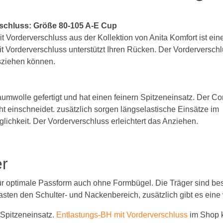
BH 65C
rschluss: Größe 80-105 A-E Cup
 Vorderverschluss aus der Kollektion von Anita Komfort ist eine
BH 70C
t Vorderverschluss unterstützt Ihren Rücken. Der Vorderversch
BH 75C
usziehen können.
BH 80C
umwolle gefertigt und hat einen feinern Spitzeneinsatz. Der Co
BH 85C
ht einschneidet. zusätzlich sorgen längselastische Einsätze im
BH 90C
chkeit. Der Vorderverschluss erleichtert das Anziehen.
BH 95C
BH 100C
er
BH 105C
r optimale Passform auch ohne Formbügel. Die Träger sind beson
lasten den Schulter- und Nackenbereich, zusätzlich gibt es eine
BH 110C
 Spitzeneinsatz.
Entlastungs-BH mit Vorderverschluss
im Shop 
BH 115C