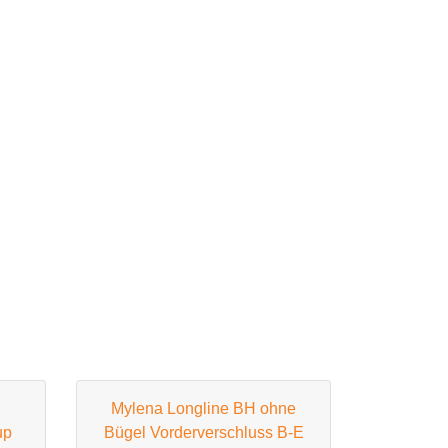
Mylena Longline BH ohne
up
Bügel Vorderverschluss B-E