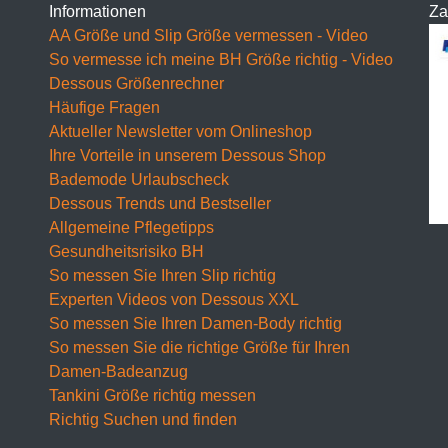
F Cup
Informationen
Za
AA Größe und Slip Größe vermessen - Video
BH 65F
So vermesse ich meine BH Größe richtig - Video
Dessous Größenrechner
BH 70F
Häufige Fragen
BH 75F
Aktueller Newsletter vom Onlineshop
Ihre Vorteile in unserem Dessous Shop
BH 80F
Bademode Urlaubscheck
Dessous Trends und Bestseller
BH 85F
Allgemeine Pflegetipps
BH 90F
Gesundheitsrisiko BH
So messen Sie Ihren Slip richtig
BH 95F
Experten Videos von Dessous XXL
So messen Sie Ihren Damen-Body richtig
BH 100F
So messen Sie die richtige Größe für Ihren
BH 105F
Damen-Badeanzug
Tankini Größe richtig messen
BH 110F
Richtig Suchen und finden
BH 115F