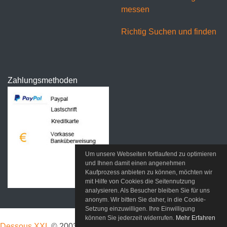
messen
Richtig Suchen und finden
Zahlungsmethoden
Um unsere Webseiten fortlaufend zu optimieren
und Ihnen damit einen angenehmen
Kaufprozess anbieten zu können, möchten wir
mit Hilfe von Cookies die Seitennutzung
analysieren. Als Besucher bleiben Sie für uns
anonym. Wir bitten Sie daher, in die Cookie-
Setzung einzuwilligen. Ihre Einwilligung
können Sie jederzeit widerrufen.
Mehr Erfahren
Dessous XXL
© 2003-2026 Seekamp 2 23714 Bad Malente/OT