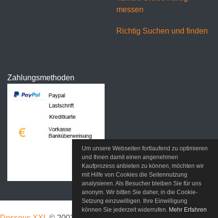
messen
Richtig Suchen und finden
Zahlungsmethoden
Um unsere Webseiten fortlaufend zu optimieren
und Ihnen damit einen angenehmen
Kaufprozess anbieten zu können, möchten wir
mit Hilfe von Cookies die Seitennutzung
analysieren. Als Besucher bleiben Sie für uns
anonym. Wir bitten Sie daher, in die Cookie-
Setzung einzuwilligen. Ihre Einwilligung
können Sie jederzeit widerrufen.
Mehr Erfahren
Dessous XXL
© 2003-2026 Seekamp 2 23714 Bad Malente/OT