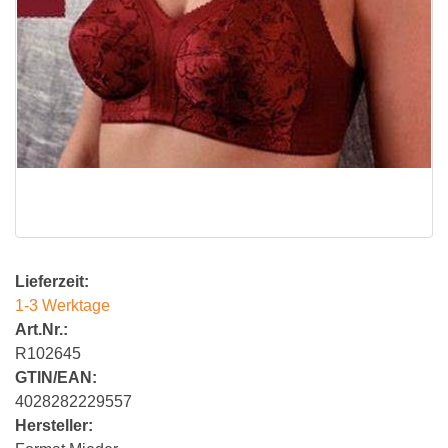
Lieferzeit:
1-3 Werktage
Art.Nr.:
R102645
GTIN/EAN:
4028282229557
Hersteller: