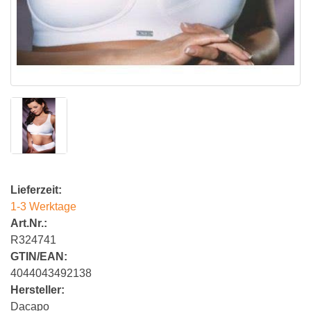
Lieferzeit:
1-3 Werktage
Art.Nr.:
R324741
GTIN/EAN:
4044043492138
Hersteller:
Dacapo