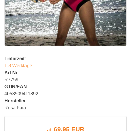
Lieferzeit:
1-3 Werktage
Art.Nr.:
R7759
GTIN/EAN:
4058509411892
Hersteller:
Rosa Faia
69,95 EUR
ab