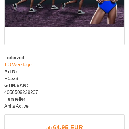
Lieferzeit:
1-3 Werktage
Art.Nr.:
R5529
GTIN/EAN:
4058509229237
Hersteller:
Anita Active
64,95 EUR
ab