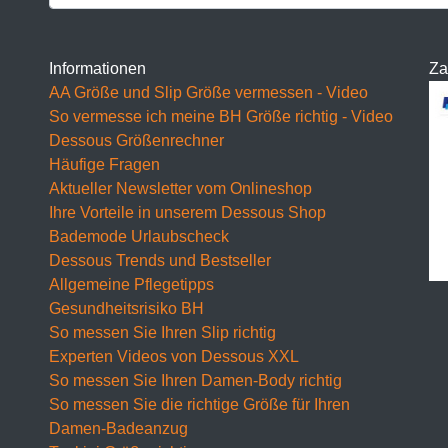
BH 100D
BH 105D
Informationen
Za
AA Größe und Slip Größe vermessen - Video
BH 110D
So vermesse ich meine BH Größe richtig - Video
Dessous Größenrechner
BH 115D
Häufige Fragen
BH 120D
Aktueller Newsletter vom Onlineshop
Ihre Vorteile in unserem Dessous Shop
BH 125D
Bademode Urlaubscheck
Dessous Trends und Bestseller
BH 130D
Allgemeine Pflegetipps
E Cup
Gesundheitsrisiko BH
So messen Sie Ihren Slip richtig
BH 65E
Experten Videos von Dessous XXL
So messen Sie Ihren Damen-Body richtig
BH 70E
So messen Sie die richtige Größe für Ihren
BH 75E
Damen-Badeanzug