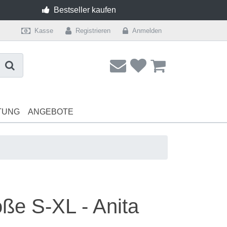
Bestseller kaufen
Kasse
Registrieren
Anmelden
TUNG
ANGEBOTE
Dessous
Lingerie
Shape Unter
ße S-XL - Anita
BH ohne Bügel AA Cup
Unterwäsche