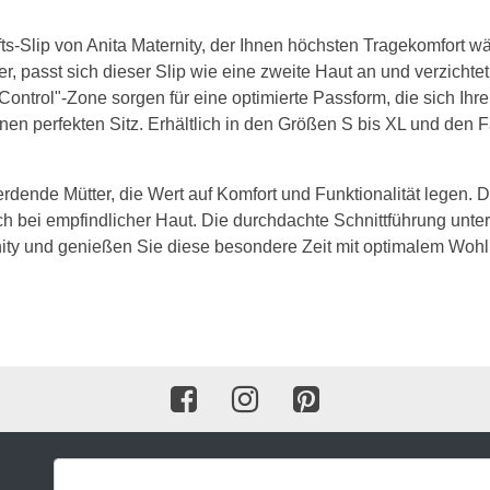
BH 120C
-Slip von Anita Maternity, der Ihnen höchsten Tragekomfort w
r, passt sich dieser Slip wie eine zweite Haut an und verzichte
BH 125C
Control"-Zone sorgen für eine optimierte Passform, die sich I
BH 130C
inen perfekten Sitz. Erhältlich in den Größen S bis XL und de
D Cup
rdende Mütter, die Wert auf Komfort und Funktionalität legen. Di
BH 65D
h bei empfindlicher Haut. Die durchdachte Schnittführung unter
rnity und genießen Sie diese besondere Zeit mit optimalem Wohlb
BH 70D
!
BH 75D
BH 80D
BH 85D
BH 90D
BH 95D