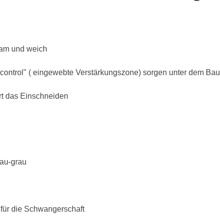
BH 65C
BH 70C
sam und weich
BH 75C
ercontrol" ( eingewebte Verstärkungszone) sorgen unter dem Ba
BH 80C
ert das Einschneiden
BH 85C
BH 90C
BH 95C
BH 100C
lau-grau
BH 105C
BH 110C
für die Schwangerschaft
BH 115C