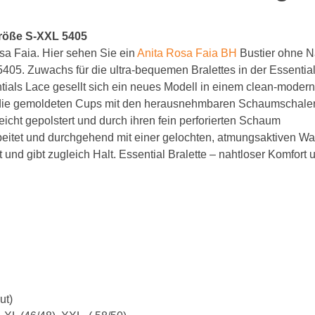
BH 65C
Größe S-XXL 5405
osa Faia. Hier sehen Sie ein
Anita Rosa Faia BH
Bustier ohne N
BH 70C
. 5405. Zuwachs für die ultra-bequemen Bralettes in der Essential
BH 75C
tials Lace gesellt sich ein neues Modell in einem clean-moder
sen die gemoldeten Cups mit den herausnehmbaren Schaumschale
BH 80C
eicht gepolstert und durch ihren fein perforierten Schaum
beitet und durchgehend mit einer gelochten, atmungsaktiven Wa
BH 85C
ut und gibt zugleich Halt. Essential Bralette – nahtloser Komfort 
BH 90C
BH 95C
BH 100C
BH 105C
BH 110C
ut)
BH 115C