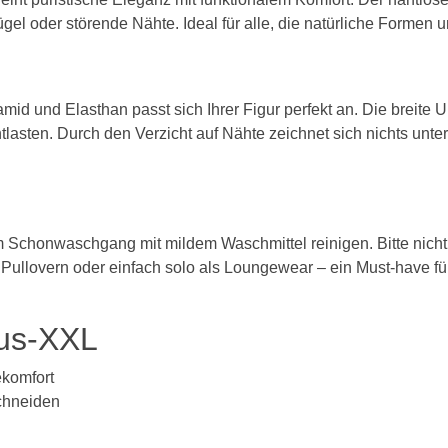
BH 100D
ügel oder störende Nähte. Ideal für alle, die natürliche Forme
BH 105D
n
BH 110D
d und Elasthan passt sich Ihrer Figur perfekt an. Die breite Un
ntlasten. Durch den Verzicht auf Nähte zeichnet sich nichts unte
BH 115D
BH 120D
BH 125D
m Schonwaschgang mit mildem Waschmittel reinigen. Bitte nicht 
BH 130D
en Pullovern oder einfach solo als Loungewear – ein Must-have f
E Cup
ous-XXL
BH 65E
ekomfort
BH 70E
chneiden
BH 75E