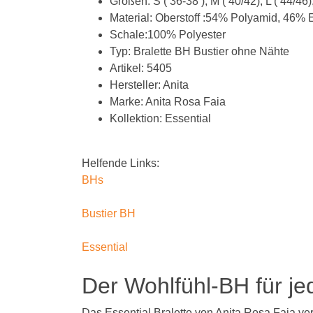
Größen: S ( 36-38 ), M ( 40/42), L ( 44/46
Material: Oberstoff :54% Polyamid, 46% 
Schale:100% Polyester
Typ: Bralette BH Bustier ohne Nähte
Artikel: 5405
Hersteller: Anita
Marke: Anita Rosa Faia
Kollektion: Essential
Helfende Links:
BHs
Bustier BH
Essential
Der Wohlfühl-BH für je
Das Essential Bralette von Anita Rosa Faia ver