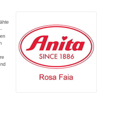
ähte
-
nen
n
re
und