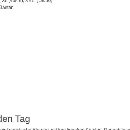
), XL (46/48), XXL ( 58/50)
Elastan
BH 120C
BH 125C
BH 130C
D Cup
BH 65D
BH 70D
BH 75D
BH 80D
BH 85D
BH 90D
den Tag
BH 95D
eint puristische Eleganz mit funktionalem Komfort. Der nahtlose