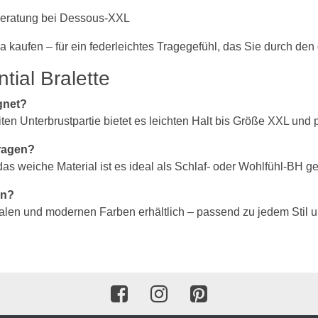
BH 80E
 Beratung bei Dessous-XXL
BH 85E
ia kaufen – für ein federleichtes Tragegefühl, das Sie durch den
BH 90E
ial Bralette
BH 95E
gnet?
ten Unterbrustpartie bietet es leichten Halt bis Größe XXL und p
BH 100E
tragen?
BH 105E
as weiche Material ist es ideal als Schlaf- oder Wohlfühl-BH ge
BH 110E
en?
BH 115E
tralen und modernen Farben erhältlich – passend zu jedem Stil 
BH 120E
BH 125E
BH 130E