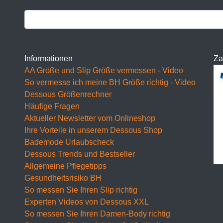
F Cup
BH 65F
BH 70F
Informationen
Za
BH 75F
AA Größe und Slip Größe vermessen - Video
BH 80F
So vermesse ich meine BH Größe richtig - Video
Dessous Größenrechner
BH 85F
Häufige Fragen
Aktueller Newsletter vom Onlineshop
BH 90F
Ihre Vorteile in unserem Dessous Shop
BH 95F
Bademode Urlaubscheck
Dessous Trends und Bestseller
BH 100F
Allgemeine Pflegetipps
Gesundheitsrisiko BH
BH 105F
So messen Sie Ihren Slip richtig
BH 110F
Experten Videos von Dessous XXL
So messen Sie Ihren Damen-Body richtig
BH 115F