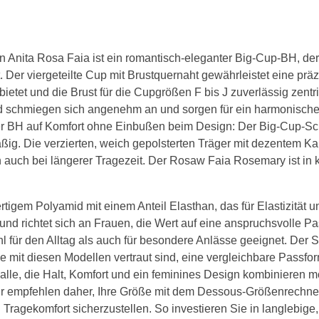
BH 120C
BH 125C
 Anita Rosa Faia ist ein romantisch-eleganter Big-Cup-BH, de
 Der viergeteilte Cup mit Brustquernaht gewährleistet eine präz
BH 130C
bietet und die Brust für die Cupgrößen F bis J zuverlässig zentri
D Cup
 schmiegen sich angenehm an und sorgen für ein harmonisches,
er BH auf Komfort ohne Einbußen beim Design: Der Big-Cup-Sch
BH 65D
äßig. Die verzierten, weich gepolsterten Träger mit dezentem K
n auch bei längerer Tragezeit. Der Rosaw Faia Rosemary ist i
BH 70D
BH 75D
gem Polyamid mit einem Anteil Elasthan, das für Elastizität und
BH 80D
 und richtet sich an Frauen, die Wert auf eine anspruchsvolle P
für den Alltag als auch für besondere Anlässe geeignet. Der S
BH 85D
 mit diesen Modellen vertraut sind, eine vergleichbare Passfor
alle, die Halt, Komfort und ein feminines Design kombinieren m
BH 90D
ir empfehlen daher, Ihre Größe mit dem Dessous-Größenrechner
BH 95D
 Tragekomfort sicherzustellen. So investieren Sie in langlebig