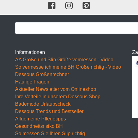
F Cup
BH 65F
BH 70F
BH 75F
BH 80F
Informationen
Za
AA Größe und Slip Größe vermessen - Video
BH 85F
So vermesse ich meine BH Größe richtig - Video
Dessous Größenrechner
BH 90F
Häufige Fragen
BH 95F
Aktueller Newsletter vom Onlineshop
Ihre Vorteile in unserem Dessous Shop
BH 100F
Bademode Urlaubscheck
Dessous Trends und Bestseller
BH 105F
Allgemeine Pflegetipps
BH 110F
Gesundheitsrisiko BH
So messen Sie Ihren Slip richtig
BH 115F