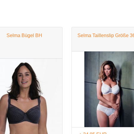
BH 100D
BH 105D
BH 110D
Selma Bügel BH
Selma Taillenslip Größe 3
BH 115D
BH 120D
BH 125D
BH 130D
E Cup
BH 65E
BH 70E
BH 75E