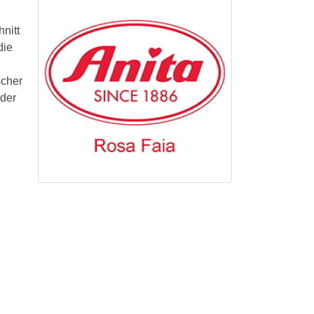
nitt
die
scher
oder