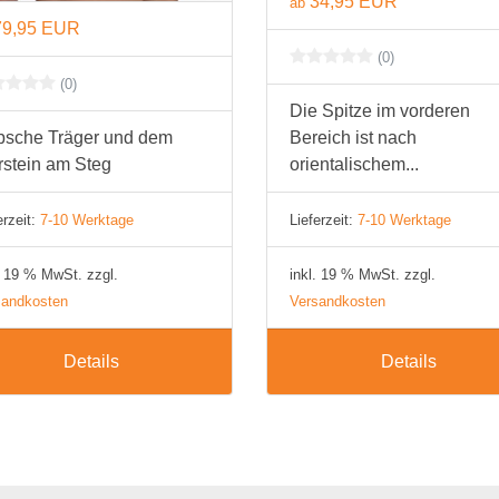
34,95 EUR
ab
BH 80E
79,95 EUR
(0)
BH 85E
(0)
BH 90E
Die Spitze im vorderen
sche Träger und dem
Bereich ist nach
BH 95E
rstein am Steg
orientalischem...
BH 100E
erzeit:
7-10 Werktage
Lieferzeit:
7-10 Werktage
BH 105E
. 19 % MwSt. zzgl.
inkl. 19 % MwSt. zzgl.
BH 110E
sandkosten
Versandkosten
BH 115E
Details
Details
BH 120E
BH 125E
BH 130E