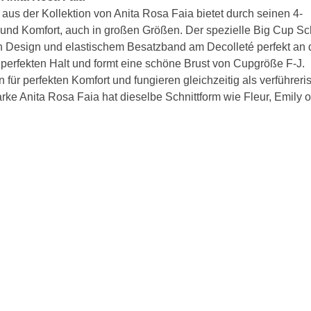
s der Kollektion von Anita Rosa Faia bietet durch seinen 4-
BH 65C
t und Komfort, auch in großen Größen. Der spezielle Big Cup Sch
len Design und elastischem Besatzband am Decolleté perfekt an 
BH 70C
ür perfekten Halt und formt eine schöne Brust von Cupgröße F-J.
 für perfekten Komfort und fungieren gleichzeitig als verführeri
BH 75C
ke Anita Rosa Faia hat dieselbe Schnittform wie Fleur, Emily 
BH 80C
BH 85C
BH 90C
BH 95C
BH 100C
BH 105C
BH 110C
BH 115C