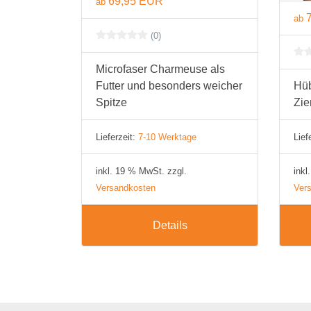
69,95 EUR
ab
ab
(0)
Microfaser Charmeuse als
Futter und besonders weicher
Hüb
Spitze
Zie
Lieferzeit:
7-10 Werktage
Lief
inkl. 19 % MwSt. zzgl.
inkl
Versandkosten
Ver
Details