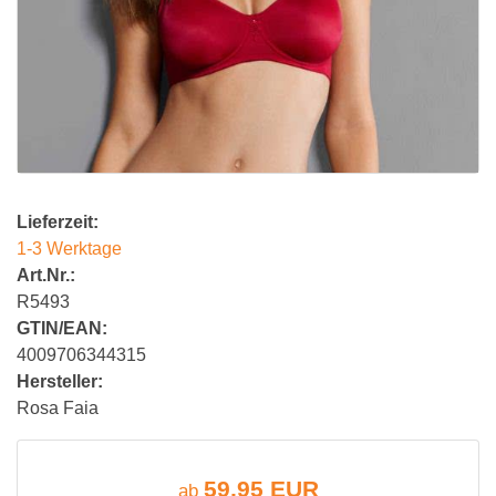
Lieferzeit:
1-3 Werktage
Art.Nr.:
R5493
GTIN/EAN:
4009706344315
Hersteller:
Rosa Faia
59,95 EUR
ab