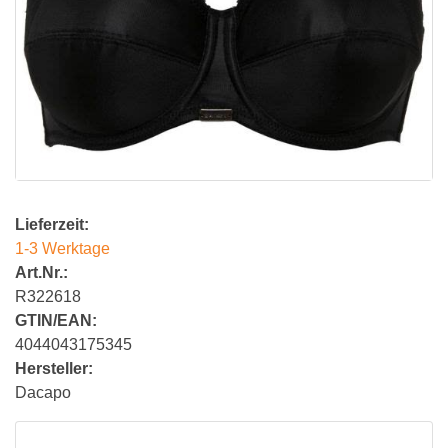
Lieferzeit:
1-3 Werktage
Art.Nr.:
R322618
GTIN/EAN:
4044043175345
Hersteller:
Dacapo