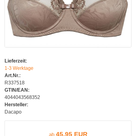
Lieferzeit:
1-3 Werktage
Art.Nr.:
R337518
GTIN/EAN:
4044043568352
Hersteller:
Dacapo
45,95 EUR
ab