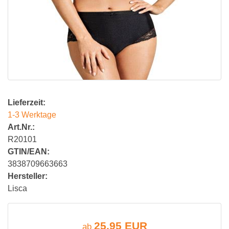
Lieferzeit:
1-3 Werktage
Art.Nr.:
R20101
GTIN/EAN:
3838709663663
Hersteller:
Lisca
25,95 EUR
ab