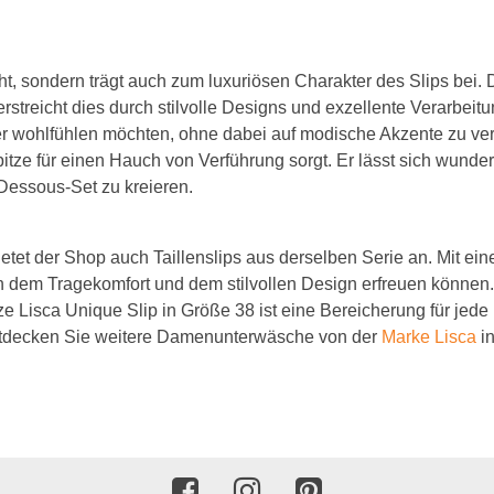
BH 120C
BH 125C
ght, sondern trägt auch zum luxuriösen Charakter des Slips bei. 
rstreicht dies durch stilvolle Designs und exzellente Verarbeitun
BH 130C
r wohlfühlen möchten, ohne dabei auf modische Akzente zu verzi
Spitze für einen Hauch von Verführung sorgt. Er lässt sich wun
D Cup
Dessous-Set zu kreieren.
BH 65D
BH 70D
tet der Shop auch Taillenslips aus derselben Serie an. Mit eine
d an dem Tragekomfort und dem stilvollen Design erfreuen könne
BH 75D
 Lisca Unique Slip in Größe 38 ist eine Bereicherung für jed
tdecken Sie weitere Damenunterwäsche von der
Marke Lisca
in
BH 80D
BH 85D
BH 90D
BH 95D