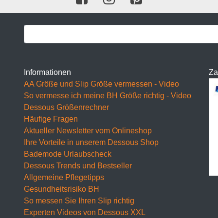
BH 100D
BH 105D
BH 110D
BH 115D
Informationen
Za
AA Größe und Slip Größe vermessen - Video
BH 120D
So vermesse ich meine BH Größe richtig - Video
Dessous Größenrechner
BH 125D
Häufige Fragen
BH 130D
Aktueller Newsletter vom Onlineshop
Ihre Vorteile in unserem Dessous Shop
E Cup
Bademode Urlaubscheck
Dessous Trends und Bestseller
BH 65E
Allgemeine Pflegetipps
BH 70E
Gesundheitsrisiko BH
So messen Sie Ihren Slip richtig
BH 75E
Experten Videos von Dessous XXL