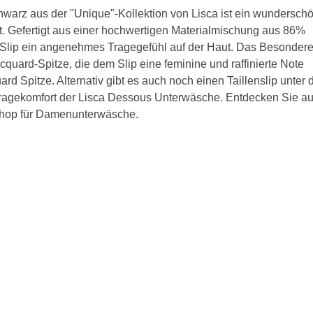
warz aus der "Unique"-Kollektion von Lisca ist ein wundersch
BH 65C
. Gefertigt aus einer hochwertigen Materialmischung aus 86%
 Slip ein angenehmes Tragegefühl auf der Haut. Das Besonder
BH 70C
acquard-Spitze, die dem Slip eine feminine und raffinierte Note
ard Spitze. Alternativ gibt es auch noch einen Taillenslip unter 
BH 75C
p Tragekomfort der Lisca Dessous Unterwäsche. Entdecken Sie a
BH 80C
hop für Damenunterwäsche.
BH 85C
BH 90C
BH 95C
BH 100C
BH 105C
BH 110C
BH 115C