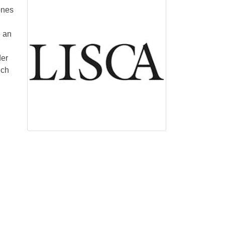
önes
e an
der
uch