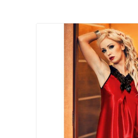
Joy
Still BH
Dacapo
J und K Cup
BH ohne Bügel 
Twin Art
MicroEnergen
Kreu
Lace
T-Shirt BH
Dreamgirl
L bis N Cup
Twin Shaper
Mylena
Long
Ros
Trägerlose BHs
Format Mieder
Safina
Sel
Vorderverschluss BH
Glamory
Sophia
Stru
Twin
BHs mit Bügel
Kunert
Stru
Twin
BHs ohne Bügel
Levante Strumpfmode
Twin
Lisca
Miss Perfect Shapewear
Miss Perfect Dessous / Alide
Naomi & Nicole
Nine X Lingerie