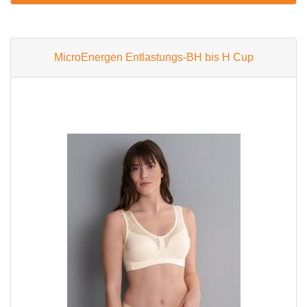
MicroEnergen Entlastungs-BH bis H Cup