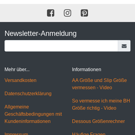
Newsletter-Anmeldung
Mehr über...
Informationen
Versandkosten
AA Größe und Slip Größe
vermessen - Video
Datenschutzerklärung
So vermesse ich meine BH
Allgemeine
Größe richtig - Video
Geschäftsbedingungen mit
Kundeninformationen
Dessous Größenrechner
Impressum
Häufige Fragen