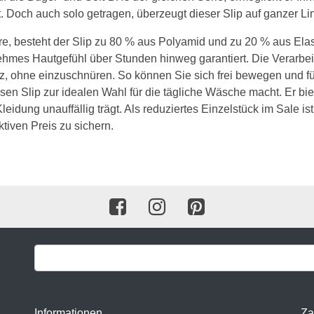
. Doch auch solo getragen, überzeugt dieser Slip auf ganzer Lin
BH 120C
re, besteht der Slip zu 80 % aus Polyamid und zu 20 % aus Elas
BH 125C
ehmes Hautgefühl über Stunden hinweg garantiert. Die Verarbe
Sitz, ohne einzuschnüren. So können Sie sich frei bewegen und f
BH 130C
iesen Slip zur idealen Wahl für die tägliche Wäsche macht. Er 
D Cup
leidung unauffällig trägt. Als reduziertes Einzelstück im Sale i
tiven Preis zu sichern.
BH 65D
BH 70D
BH 75D
BH 80D
BH 85D
BH 90D
BH 95D
Informationen
Za