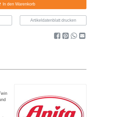
In den Warenkorb
Artikeldatenblatt drucken
Twin
und