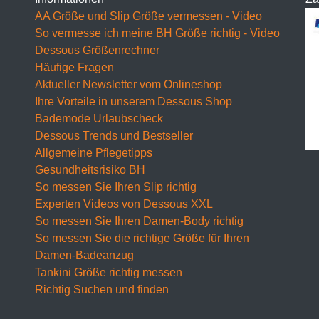
BH 100D
AA Größe und Slip Größe vermessen - Video
So vermesse ich meine BH Größe richtig - Video
BH 105D
Dessous Größenrechner
Häufige Fragen
BH 110D
Aktueller Newsletter vom Onlineshop
BH 115D
Ihre Vorteile in unserem Dessous Shop
Bademode Urlaubscheck
BH 120D
Dessous Trends und Bestseller
Allgemeine Pflegetipps
BH 125D
Gesundheitsrisiko BH
BH 130D
So messen Sie Ihren Slip richtig
Experten Videos von Dessous XXL
E Cup
So messen Sie Ihren Damen-Body richtig
So messen Sie die richtige Größe für Ihren
BH 65E
Damen-Badeanzug
BH 70E
Tankini Größe richtig messen
Richtig Suchen und finden
BH 75E