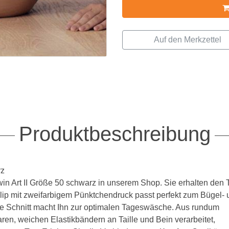
BH 80B
BH 85B
BH 90B
BH 95B
BH 100B
BH 105B
BH 110B
Produktbeschreibung
BH 115B
BH 120B
rz
in Art II Größe 50 schwarz in unserem Shop. Sie erhalten den 
BH 125B
lip mit zweifarbigem Pünktchendruck passt perfekt zum Bügel- 
BH 130B
chte Schnitt macht Ihn zur optimalen Tageswäsche. Aus rundum
en, weichen Elastikbändern an Taille und Bein verarbeitet,
C Cup