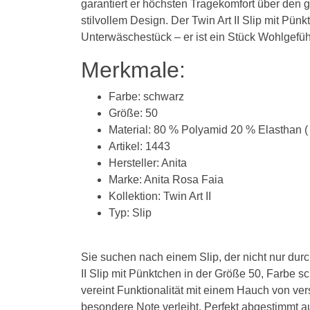
garantiert er höchsten Tragekomfort über den 
stilvollem Design. Der Twin Art II Slip mit Pün
Unterwäschestück – er ist ein Stück Wohlgefühl
Merkmale:
Farbe: schwarz
Größe: 50
Material: 80 % Polyamid 20 % Elasthan ( 
Artikel: 1443
Hersteller: Anita
Marke: Anita Rosa Faia
Kollektion: Twin Art II
Typ: Slip
Sie suchen nach einem Slip, der nicht nur dur
II Slip mit Pünktchen in der Größe 50, Farbe s
vereint Funktionalität mit einem Hauch von ver
besondere Note verleiht. Perfekt abgestimmt a