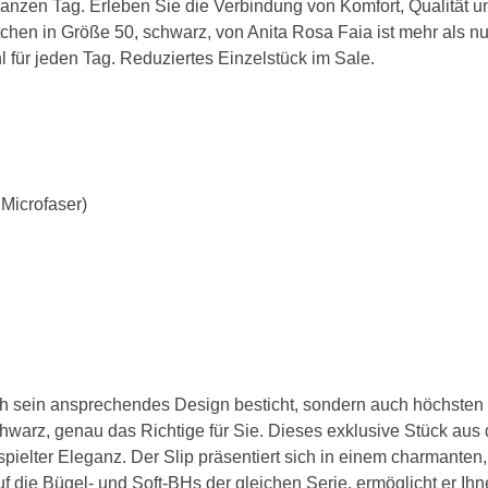
ganzen Tag. Erleben Sie die Verbindung von Komfort, Qualität u
ktchen in Größe 50, schwarz, von Anita Rosa Faia ist mehr als nu
BH 65C
 für jeden Tag. Reduziertes Einzelstück im Sale.
BH 70C
BH 75C
BH 80C
Microfaser)
BH 85C
BH 90C
BH 95C
BH 100C
BH 105C
ch sein ansprechendes Design besticht, sondern auch höchsten T
chwarz, genau das Richtige für Sie. Dieses exklusive Stück aus d
BH 110C
spielter Eleganz. Der Slip präsentiert sich in einem charmante
BH 115C
uf die Bügel- und Soft-BHs der gleichen Serie, ermöglicht er 