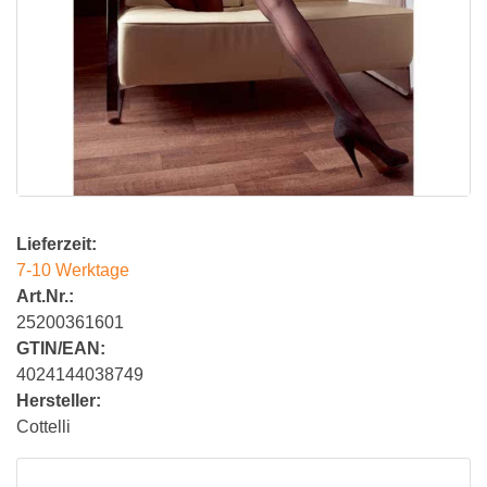
Lieferzeit:
7-10 Werktage
Art.Nr.:
25200361601
GTIN/EAN:
4024144038749
Hersteller:
Cottelli