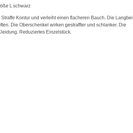
röße L schwarz
BH 65C
 Straffe Kontur und verleiht einen flacheren Bauch. Die Langbe
BH 70C
üften. Die Oberschenkel wirken gestraffter und schlanker. Die
Kleidung. Reduziertes Einzelstück.
BH 75C
BH 80C
BH 85C
BH 90C
BH 95C
BH 100C
BH 105C
BH 110C
BH 115C