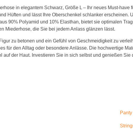
erhose in elegantem Schwarz, Größe L – Ihr neues Must-have fü
BH 120C
und Hüften und lässt Ihre Oberschenkel schlanker erscheinen. Un
BH 125C
igt aus 90% Polyamid und 10% Elasthan, bietet sie optimalen T
en Miederhose, die Sie bei jedem Anlass glänzen lässt.
BH 130C
Figur zu betonen und ein Gefühl von Geschmeidigkeit zu verleihen
D Cup
ei es für den Alltag oder besondere Anlässe. Die hochwertige M
auf der Haut. Investieren Sie in sich selbst und genießen Sie
BH 65D
BH 70D
BH 75D
BH 80D
BH 85D
Panty
BH 90D
String
BH 95D