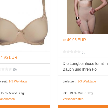
BH 80E
BH 85E
BH 90E
BH 95E
49,95 EUR
ab
BH 100E
BH 105E
(0)
44,95 EUR
BH 110E
Die Langbeinhose formt Ih
Bauch und Ihren Po
(0)
BH 115E
BH 120E
erzeit:
1-3 Werktage
Lieferzeit:
1-3 Werktage
BH 125E
. 19 % MwSt. zzgl.
inkl. 19 % MwSt. zzgl.
sandkosten
Versandkosten
BH 130E