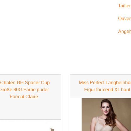
Taille
BH 100D
BH 105D
Ouvert
BH 110D
Angeb
BH 115D
BH 120D
BH 125D
BH 130D
Schalen-BH Spacer Cup
Miss Perfect Langbeinho
E Cup
Größe 80G Farbe puder
Figur formend XL haut
Format Claire
BH 65E
BH 70E
BH 75E