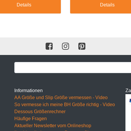
F Cup
Details
Details
BH 65F
BH 70F
BH 75F
BH 80F
BH 85F
BH 90F
BH 95F
Informationen
Za
BH 100F
AA Größe und Slip Größe vermessen - Video
So vermesse ich meine BH Größe richtig - Video
BH 105F
Dessous Größenrechner
BH 110F
Häufige Fragen
Aktueller Newsletter vom Onlineshop
BH 115F