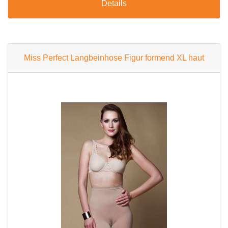
Details
Miss Perfect Langbeinhose Figur formend XL haut